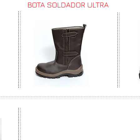
BOTA SOLDADOR ULTRA