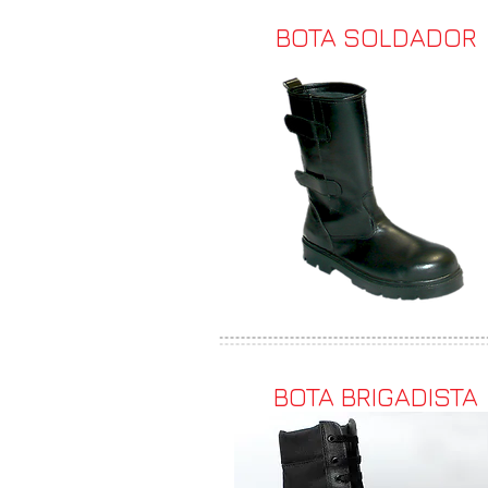
BOTA SOLDADOR
BOTA BRIGADISTA