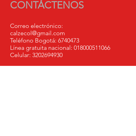
CONTÁCTENOS
Correo electrónico:
calzecol@gmail.com
Teléfono Bogotá: 6740473
Línea gratuita nacional: 018000511066
Celular: 3202694930