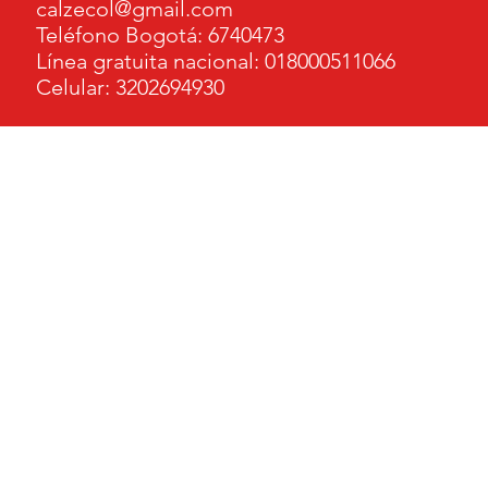
calzecol@gmail.com
Teléfono Bogotá: 6740473
Línea gratuita nacional: 018000511066
Celular: 3202694930