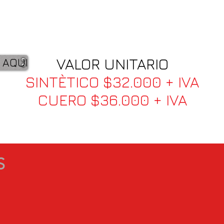
VALOR UNITARIO
 AQUI
SINTÈTICO $32.000 + IVA
CUERO $36.000 + IVA
S