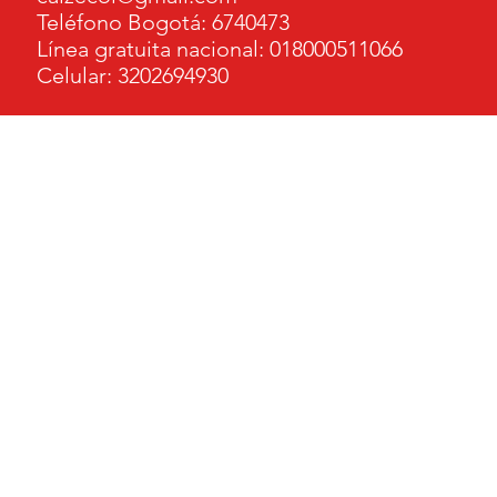
Teléfono Bogotá: 6740473
Línea gratuita nacional: 018000511066
Celular: 3202694930